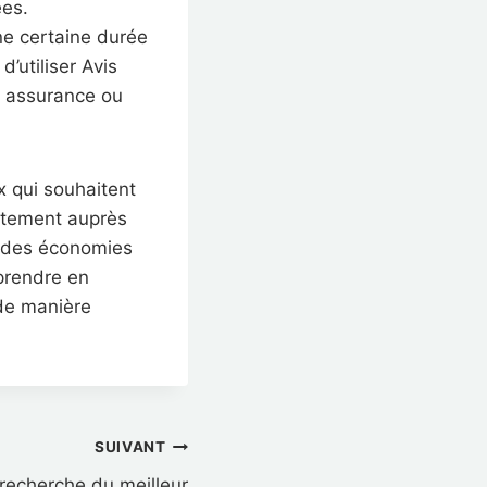
ées.
ne certaine durée
’utiliser Avis
e assurance ou
x qui souhaitent
ctement auprès
t des économies
prendre en
 de manière
SUIVANT
 recherche du meilleur