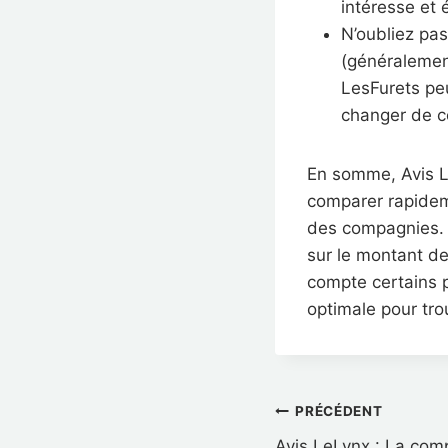
intéresse et 
N’oubliez pa
(généralement
LesFurets peu
changer de 
En somme, Avis L
comparer rapidem
des compagnies. 
sur le montant d
compte certains po
optimale pour tro
Navigati
PRÉCÉDENT
Avis LeLynx : La com