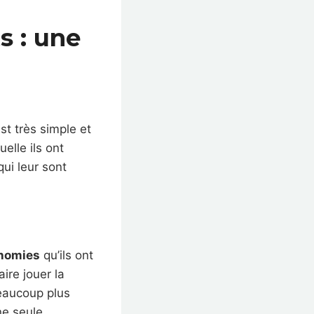
s : une
est très simple et
elle ils ont
ui leur sont
onomies
qu’ils ont
aire jouer la
beaucoup plus
ne seule