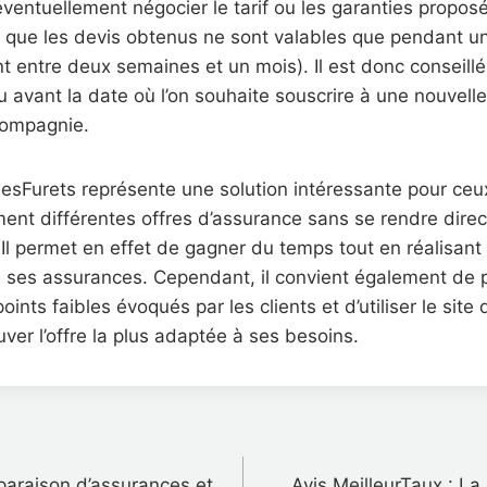
éventuellement négocier le tarif ou les garanties propos
s que les devis obtenus ne sont valables que pendant u
 entre deux semaines et un mois). Il est donc conseillé d
 avant la date où l’on souhaite souscrire à une nouvell
compagnie.
esFurets représente une solution intéressante pour ceu
ent différentes offres d’assurance sans se rendre dire
Il permet en effet de gagner du temps tout en réalisan
e ses assurances. Cependant, il convient également de 
ints faibles évoqués par les clients et d’utiliser le site
uver l’offre la plus adaptée à ses besoins.
on
paraison d’assurances et
Avis MeilleurTaux : La