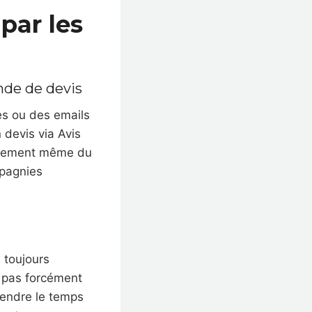
par les
nde de devis
ues ou des emails
devis via Avis
ionnement même du
mpagnies
s toujours
it pas forcément
prendre le temps