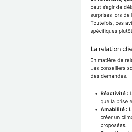
peut s’agir de dé
surprises lors de
Toutefois, ces av
spécifiques plutô
La relation cli
En matière de rel
Les conseillers s
des demandes.
Réactivité :
L
que la prise
Amabilité :
L
créer un cli
proposées.