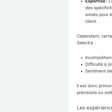
Expertise :
Le
des spécifici
avisés pour é
client.
Cependant, certai
Selectra :
Incompréhens
Difficulté à 
Sentiment de
Il est donc primor
précisions ou soll
Les expérienc