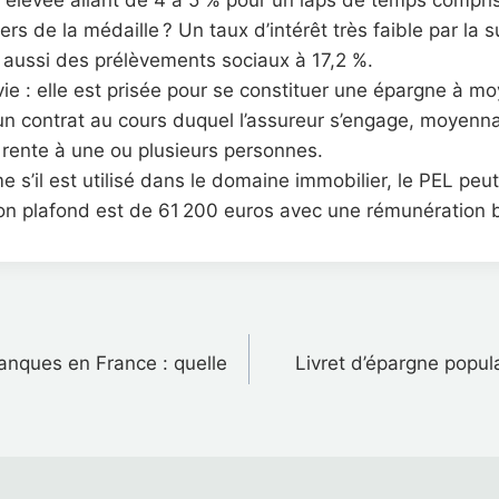
élevée allant de 4 à 5 % pour un laps de temps compris
rs de la médaille ? Un taux d’intérêt très faible par la su
 aussi des prélèvements sociaux à 17,2 %.
ie : elle est prisée pour se constituer une épargne à mo
un contrat au cours duquel l’assureur s’engage, moyenn
 rente à une ou plusieurs personnes.
 s’il est utilisé dans le domaine immobilier, le PEL peu
Son plafond est de 61 200 euros avec une rémunération b
on
nques en France : quelle
Livret d’épargne popul