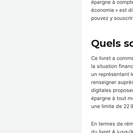
épargne à compter
économie » est di
pouvez y souscri
Quels so
Ce livret a comme 
la situation fina
un représentant l
renseigner auprès
digitales proposen
épargne à tout mo
une limite de 22 
En termes de rému
du livret A jusqu’