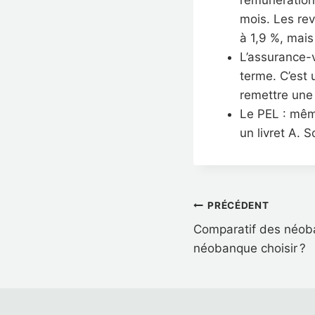
rémunération 
mois. Les reve
à 1,9 %, mais
L’assurance-v
terme. C’est 
remettre une
Le PEL : même
un livret A. 
Navigati
PRÉCÉDENT
de
Comparatif des néoba
néobanque choisir ?
l’article