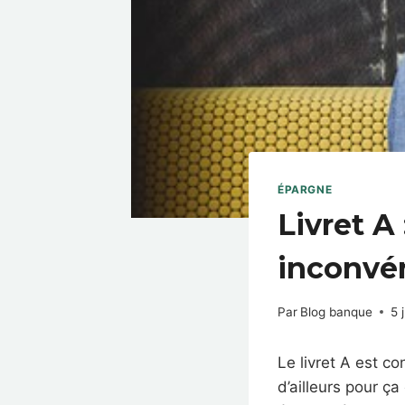
ÉPARGNE
Livret A
inconvén
Par
Blog banque
5 
Le livret A est c
d’ailleurs pour ç