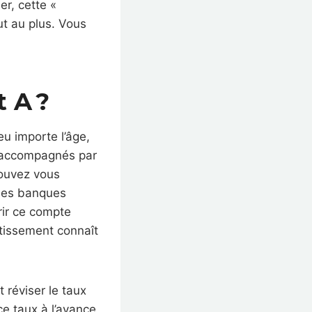
er, cette «
ut au plus. Vous
t A ?
eu importe l’âge,
re accompagnés par
pouvez vous
 les banques
vrir ce compte
stissement connaît
 réviser le taux
ce taux à l’avance