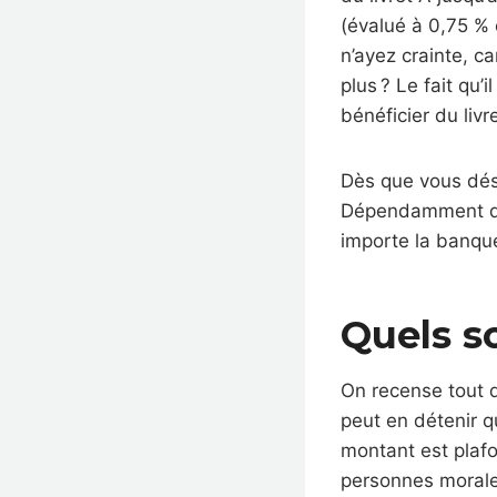
(évalué à 0,75 % 
n’ayez crainte, c
plus ? Le fait qu’
bénéficier du livr
Dès que vous dési
Dépendamment de l
importe la banque
Quels so
On recense tout d
peut en détenir q
montant est plafo
personnes morales