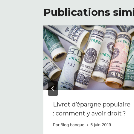
Publications simi
 ligne
Livret d’épargne populaire
 la
: comment y avoir droit ?
Par
Blog banque
5 juin 2019
 2024