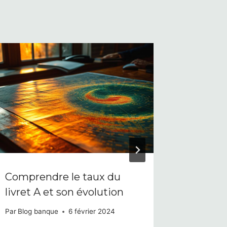
Comprendre le taux du
Le com
livret A et son évolution
ce qu’il
Par
Blog banque
6 février 2024
Par
Blog b