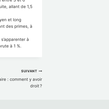
 entre 3 et 6
ite, allant de 1,5
yen et long
ant des primes, à
t s’apparenter à
rute à 1 %.
SUIVANT
aire : comment y avoir
droit ?