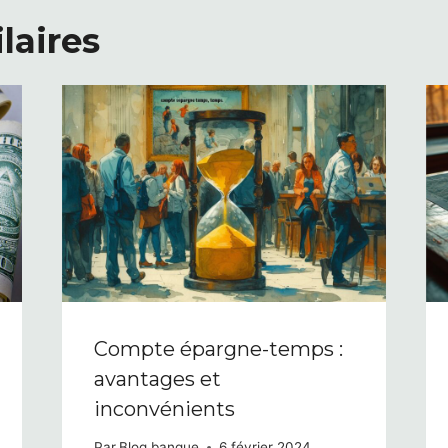
laires
Compte épargne-temps :
avantages et
inconvénients
Par
Blog banque
6 février 2024